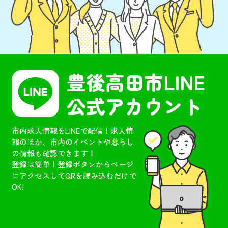
2024-12-23
企業情報を追加しました。
2024-10-04
雇用制度などのお知らせ（最低賃金について）を更新し
ました
豊後高田市
LINE
2024-07-31
公式アカウント
雇用制度などのお知らせ（労働相談週間）を更新しまし
た
市内求人情報をLINEで配信！求人情
2024-06-18
報のほか、市内のイベントや暮らし
企業情報を更新しました
の情報も確認できます！
登録は簡単！登録ボタンからページ
2024-02-02
にアクセスしてQRを読み込むだけで
豊後高田市企業合同就職説明会を開催します
OK!
2024-02-02
企業情報を追加しました。