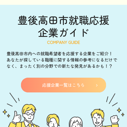
2026-01-05
雇用制度などのお知らせ（ハローワーク中津日替わり相
豊後高田市就職応援
談会）を更新しました
企業ガイド
2026-01-05
雇用制度などのお知らせ（パソコン経理課のご案内）を
更新しました
豊後高田市内への就職希望者を応援する企業をご紹介！
2025-12-23
あなたが探している職種に関する情報の参考になるだけで
豊後高田市就職説明会を開催します
なく、まったく別の分野での新たな発見があるかも！？
2025-12-11
雇用制度などのお知らせ（最低賃金について）を更新し
応援企業一覧はこちら
ました
2025-12-11
企業情報を更新しました
2025-01-21
企業情報を追加しました。