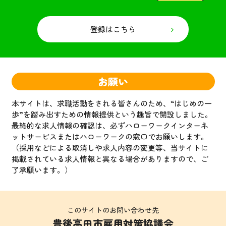
2024-02-02
企業情報を追加しました。
登録はこちら
2024-02-01
企業情報を追加しました。
2024-02-01
お願い
企業情報を追加しました。
2024-02-01
本サイトは、求職活動をされる皆さんのため、“はじめの一
企業情報を追加しました。
歩”を踏み出すための情報提供という趣旨で開設しました。
最終的な求人情報の確認は、必ずハローワークインターネ
2023-12-08
ットサービスまたはハローワークの窓口でお願いします。
企業情報を追加しました。
（採用などによる取消しや求人内容の変更等、当サイトに
掲載されている求人情報と異なる場合がありますので、ご
2023-11-21
了承願います。）
企業名を変更しました。
2023-10-06
このサイトのお問い合わせ先
雇用制度などのお知らせ（最低賃金について）を更新し
豊後高田市雇用対策協議会
ました