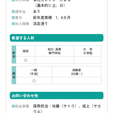
（基本的に土、日）
あり
諸手当
前年度実績 1．6カ月
賞与
法定通り
加入保険
希望する人材
短大･高専
大 学
高校
新
専門学校
大学院
卒
○
一般
高齢者
既
(中途)
(60歳～)
卒
○
お問い合わせ先
採用担当：佐藤（サトウ）、坂上（サカ
担当部署
ウエ）