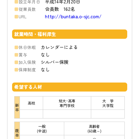
平成14年2月20日
設立年月日
会員数 162名
従業員数
http://buntaka.o-sjc.com/
URL
就業時間・福利厚生
カレンダーによる
休日休暇
なし
賞与
シルバー保険
加入保険
なし
保障制度
希望する人材
短大･高専
大 学
高校
新
専門学校
大学院
卒
一般
高齢者
既
(中途)
(60歳～)
卒